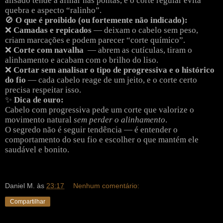
alisado tende a afinar nas pontas, e o corte regular evita
quebra e aspecto “ralinho”.
🚫
O que é proibido (ou fortemente não indicado):
❌
Camadas e repicados
— deixam o cabelo sem peso,
criam marcações e podem parecer “corte químico”.
❌
Corte com navalha
— abrem as cutículas, tiram o
alinhamento e acabam com o brilho do liso.
❌
Cortar sem analisar o tipo de progressiva e o histórico
do fio
— cada cabelo reage de um jeito, e o corte certo
precisa respeitar isso.
✨
Dica de ouro:
Cabelo com progressiva pede um corte que valorize o
movimento natural
sem perder o alinhamento
.
O segredo não é seguir tendência — é entender o
comportamento do seu fio e escolher o que mantém ele
saudável e bonito.
Daniel M.
às
23:17
Nenhum comentário:
Compartilhar