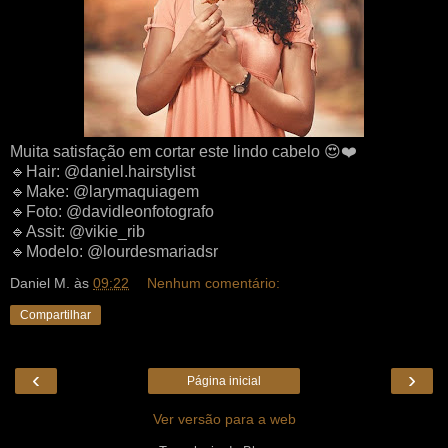
Muita satisfação em cortar este lindo cabelo
😍
❤️
🔹
Hair: @daniel.hairstylist
🔹
Make: @larymaquiagem
🔹
Foto: @davidleonfotografo
🔹
Assit: @vikie_rib
🔹
Modelo: @lourdesmariadsr
Daniel M.
às
09:22
Nenhum comentário:
Compartilhar
‹
›
Página inicial
Ver versão para a web