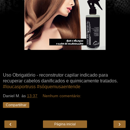
Uso Obrigatório - reconstrutor capilar indicado para
recuperar cabelos danificados e quimicamente tratados.
‪#‎loucasportruss‬
‪#‎sóquemusaentende‬
Daniel M.
às
13:37
Nenhum comentário:
Compartilhar
‹
›
Página inicial