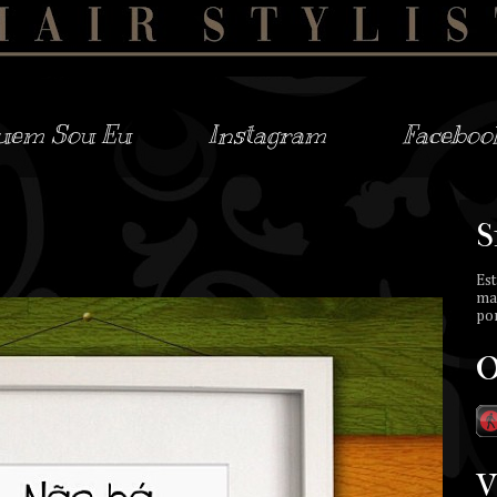
uem Sou Eu
Instagram
Faceboo
S
Est
ma
por
O
V