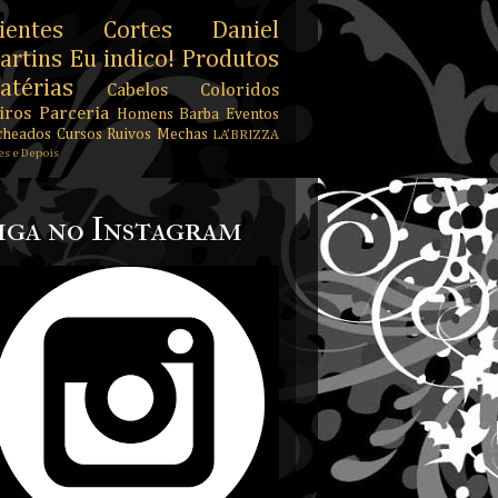
ientes
Cortes
Daniel
artins
Eu indico!
Produtos
atérias
Cabelos Coloridos
iros
Parceria
Homens
Barba
Eventos
cheados
Cursos
Ruivos
Mechas
LA’BRIZZA
es e Depois
iga no Instagram