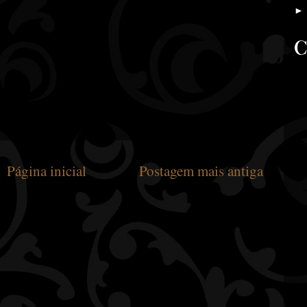
C
Página inicial
Postagem mais antiga