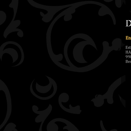
D
En
Es
HA
99
Ben