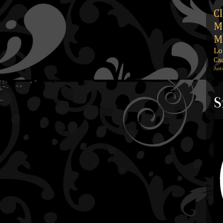
Cl
M
M
Lo
Ca
Ant
S