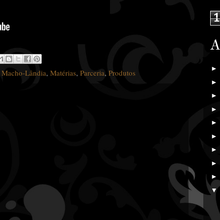
1
A
,
Macho-Lândia
,
Matérias
,
Parceria
,
Produtos