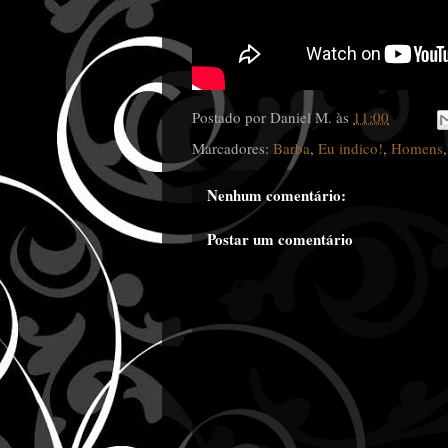
Postado por
Daniel M.
às
11:00
Marcadores:
Barba
,
Eu indico!
,
Homens
Nenhum comentário:
Postar um comentário