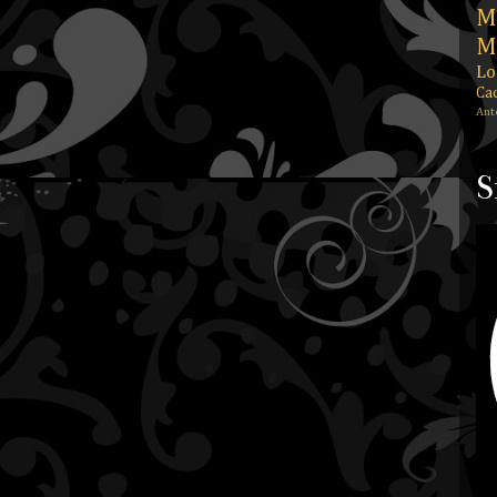
M
M
Lo
Ca
Ant
S