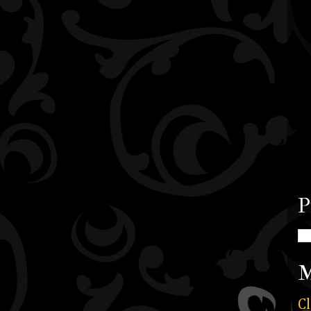
P
M
Cl