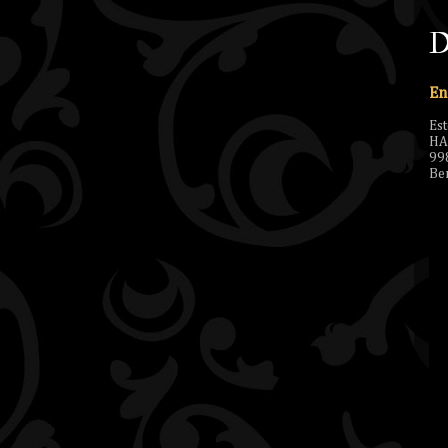
D
En
Es
HA
99
Ben