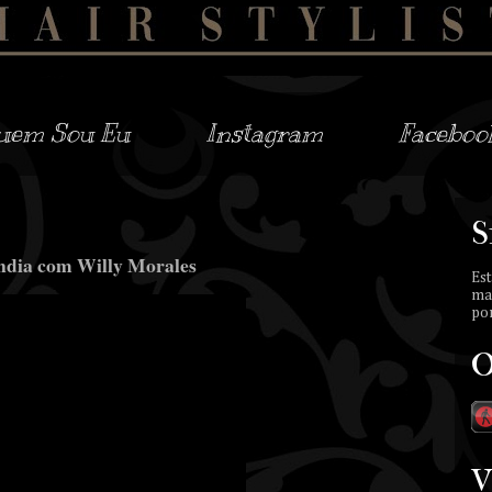
uem Sou Eu
Instagram
Faceboo
S
dia com Willy Morales
Est
ma
por
O
V