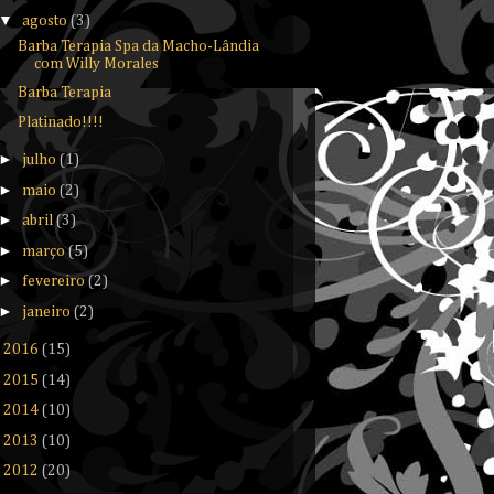
▼
agosto
(3)
Barba Terapia Spa da Macho-Lândia
com Willy Morales
Barba Terapia
Platinado!!!!
►
julho
(1)
►
maio
(2)
►
abril
(3)
►
março
(5)
►
fevereiro
(2)
►
janeiro
(2)
►
2016
(15)
►
2015
(14)
►
2014
(10)
►
2013
(10)
►
2012
(20)