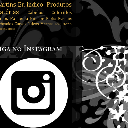
artins
Eu indico!
Produtos
atérias
Cabelos Coloridos
iros
Parceria
Homens
Barba
Eventos
cheados
Cursos
Ruivos
Mechas
LA’BRIZZA
es e Depois
iga no Instagram