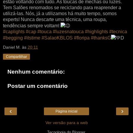
estão voltando com tudo. As toucas de mechas ou luzes.
Tem Salões renomados se reciclando para reaprender a
utilizá-las. Nós, já a utilizamos há muito tempo, somos
experts! Nunca descarte uma técnica, uma roupa,
tendências sempre voltam!
😉
#caplights
#cap
#touca
#luzesnatouca
#highlights
#tecnica
#begging
#itstime
#SalaoKBLOS
#floripa
#thanksG
💚D
Daniel M.
às
20:11
Compartilhar
Nenhum comentário:
Postar um comentário
‹
›
Página inicial
Ver versão para a web
Tecnologia do
Blogger
.