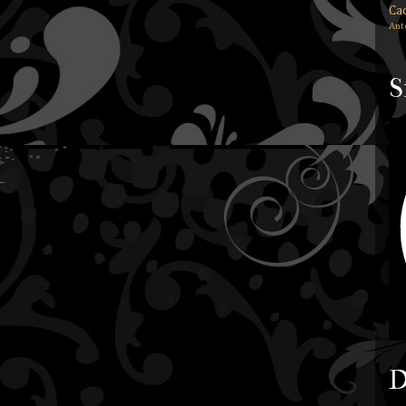
Ca
Ant
S
D