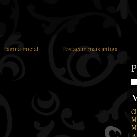
Página inicial
Postagem mais antiga
P
M
Cl
M
M
Lo