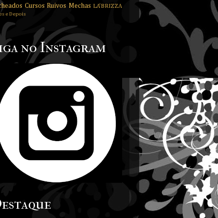
cheados
Cursos
Ruivos
Mechas
LA’BRIZZA
es e Depois
iga no Instagram
estaque