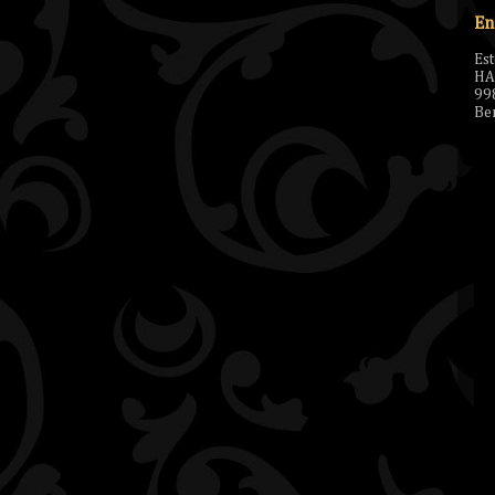
En
Es
HA
99
Ben