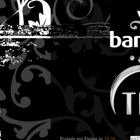
Postado por
Fusion
às
16:26