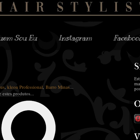
uem Sou Eu
Instagram
Faceboo
S
Est
ma
ius
,
kleon Professional
,
Barro Minas
...
por
 estes produtos...
O
V