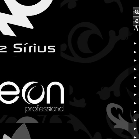
u
e
A