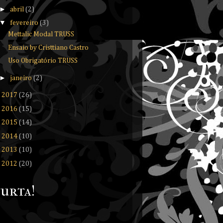
►
abril
(2)
▼
fevereiro
(3)
Mettalic Modal TRUSS
Ensaio by Cristtiano Castro
Uso Obrigatório TRUSS
►
janeiro
(2)
►
2017
(26)
►
2016
(15)
►
2015
(14)
►
2014
(10)
►
2013
(10)
►
2012
(20)
urta!