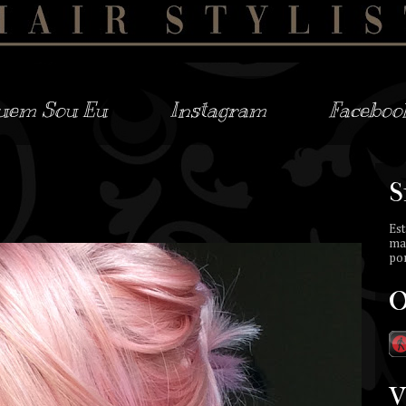
uem Sou Eu
Instagram
Faceboo
S
Est
ma
por
O
V