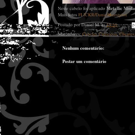
Metallic Mod
Neste cabelo foi aplicado
Mais fotos
FLICKR/DanielHairstylist
Postado por
Daniel M.
às
15:55
Marcadores:
Cabelos Coloridos
,
Clientes
Nenhum comentário:
Postar um comentário