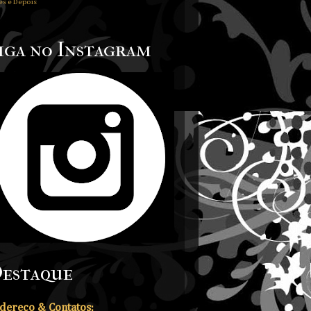
es e Depois
iga no Instagram
estaque
dereço & Contatos: