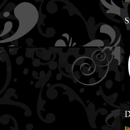
Ant
S
D
En