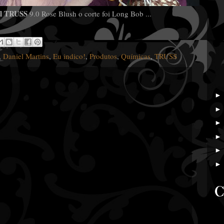
al TRUSS
9.0 Rose Blush o corte foi Long Bob ...
,
Daniel Martins
,
Eu indico!
,
Produtos
,
Químicas
,
TRUSS
C