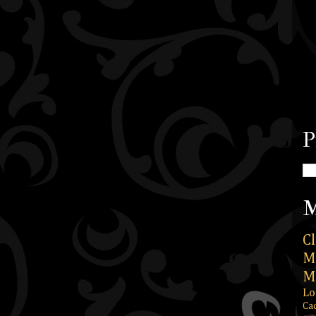
P
M
Cl
M
M
Lo
Ca