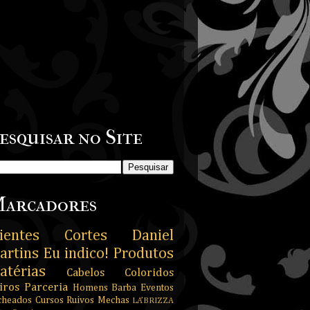
esquisar no Site
arcadores
ientes
Cortes
Daniel
artins
Eu indico!
Produtos
atérias
Cabelos Coloridos
iros
Parceria
Homens
Barba
Eventos
cheados
Cursos
Ruivos
Mechas
LA’BRIZZA