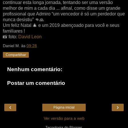
continuar esta longa jornada, tentando ser uma versão
melhor de mim a cada dia ... afinal, como disse um grande
profissional que Admiro “um vencedor é só um perdedor que
nunca desistiu” 👊🙏
Um feliz Natal 🎄 e um 2019 abençoado para você e seus
familiares !
📸 foto:
David Leon
Daniel M.
às
09:28
Compartilhar
Nenhum comentário:
Postar um comentário
‹
›
Página inicial
Ver versão para a web
Tecnologia do
Blogger
.