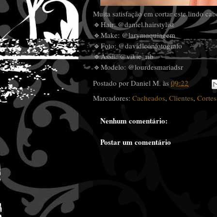
Muita satisfação em cortar este lindo ca
🔹
Hair: @daniel.hairstylist
🔹
Make: @larymaquiagem
🔹
Foto: @davidleonfotografo
🔹
Assit: @vikie_rib
🔹
Modelo: @lourdesmariadsr
Postado por
Daniel M.
às
09:22
Marcadores:
Cacheados
,
Clientes
,
Cortes
Nenhum comentário:
Postar um comentário