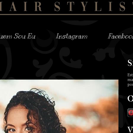
uem Sou Eu
Instagram
Faceboo
S
Est
ma
por
O
V