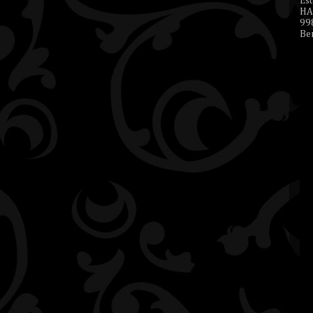
Es
HA
99
Ben