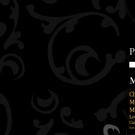
P
M
Cl
M
M
Lo
Ca
Ant