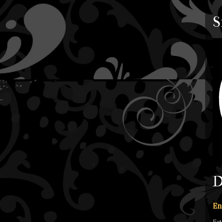
S
D
En