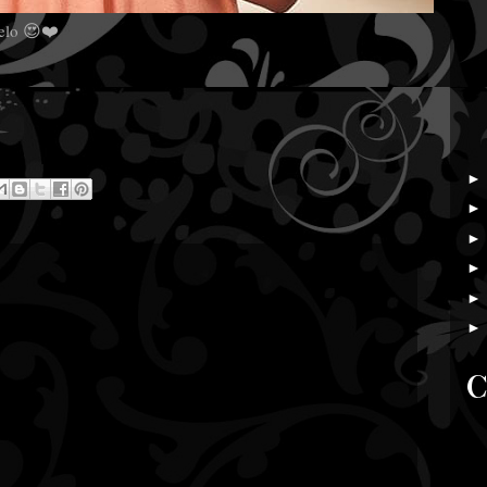
😍
❤️
belo
C