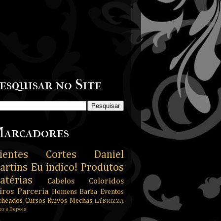
esquisar no Site
arcadores
ientes
Cortes
Daniel
artins
Eu indico!
Produtos
atérias
Cabelos Coloridos
iros
Parceria
Homens
Barba
Eventos
cheados
Cursos
Ruivos
Mechas
LA’BRIZZA
es e Depois